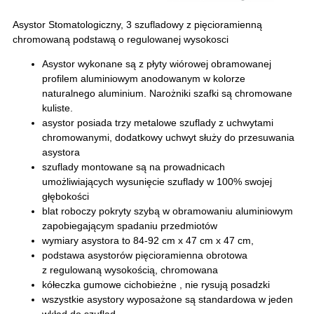
Asystor Stomatologiczny, 3 szufladowy z pięcioramienną
chromowaną podstawą o regulowanej wysokosci
Asystor wykonane są z płyty wiórowej obramowanej
profilem aluminiowym anodowanym w kolorze
naturalnego aluminium. Narożniki szafki są chromowane
kuliste.
asystor posiada trzy metalowe szuflady z uchwytami
chromowanymi, dodatkowy uchwyt służy do przesuwania
asystora
szuflady montowane są na prowadnicach
umożliwiających wysunięcie szuflady w 100% swojej
głębokości
blat roboczy pokryty szybą w obramowaniu aluminiowym
zapobiegającym spadaniu przedmiotów
wymiary asystora to 84-92 cm x 47 cm x 47 cm,
podstawa asystorów pięcioramienna obrotowa
z regulowaną wysokością, chromowana
kółeczka gumowe cichobieżne , nie rysują posadzki
wszystkie asystory wyposażone są standardowa w jeden