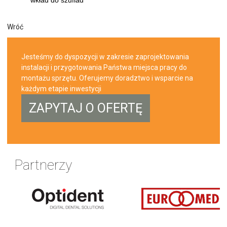
wkład do szuflad
Wróć
Jesteśmy do dyspozycji w zakresie zaprojektowania
instalacji i przygotowania Państwa miejsca pracy do
montażu sprzętu. Oferujemy doradztwo i wsparcie na
każdym etapie inwestycji
ZAPYTAJ O OFERTĘ
Partnerzy