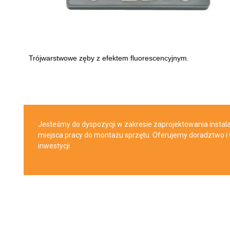
Trójwarstwowe zęby z efektem fluorescencyjnym.
Jesteśmy do dyspozycji w zakresie zaprojektowania instal
miejsca pracy do montażu sprzętu. Oferujemy doradztwo i
inwestycji