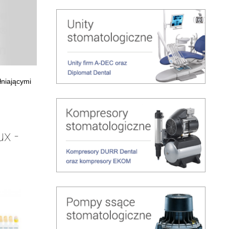
łniającymi
x -