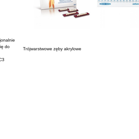
jonalnie
ię do
Trójwarstwowe zęby akrylowe
 C3