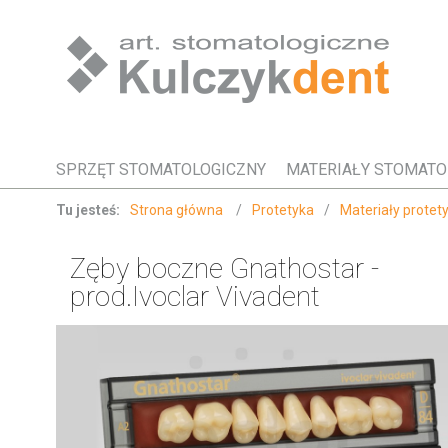
SPRZĘT STOMATOLOGICZNY
MATERIAŁY STOMATO
Tu jesteś:
Strona główna
/
Protetyka
/
Materiały protet
Zęby boczne Gnathostar -
prod.Ivoclar Vivadent